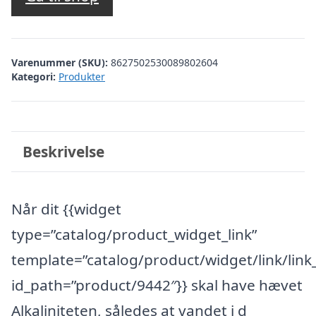
Varenummer (SKU):
8627502530089802604
Kategori:
Produkter
Beskrivelse
Når dit {{widget
type=”catalog/product_widget_link”
template=”catalog/product/widget/link/link_
id_path=”product/9442″}} skal have hævet
Alkaliniteten, således at vandet i d