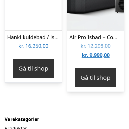
Hanki kuldebad / isbad (Pool)
Air Pro Isbad + Compact Køler Filter+
Den
kr.
16.250,00
kr.
12.298,00
Den
oprinde
kr.
9.999,00
aktuelle
pris
Gå til shop
pris
var:
Gå til shop
er:
kr. 12.2
kr. 9.99
Varekategorier
Produkter