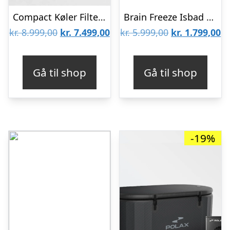
Compact Køler Filter+
Brain Freeze Isbad Pro
Den
Den
Den
D
kr.
8.999,00
kr.
7.499,00
kr.
5.999,00
kr.
1.799,00
oprindelige
aktuelle
oprindelige
ak
pris
pris
pris
pr
Gå til shop
Gå til shop
var:
er:
var:
er
kr. 8.999,00.
kr. 7.499,00.
kr. 5.999,00.
kr
-19%