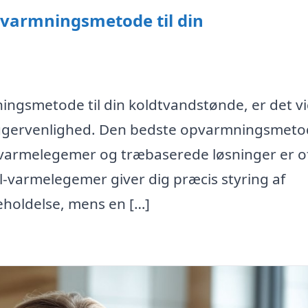
varmningsmetode til din
ngsmetode til din koldtvandstønde, er det vi
 brugervenlighed. Den bedste opvarmningsmet
 varmelegemer og træbaserede løsninger er o
El-varmelegemer giver dig præcis styring af
holdelse, mens en […]