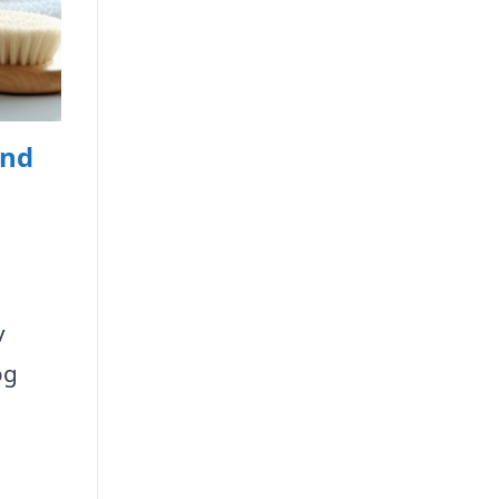
and
n
v
og