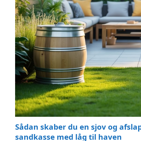
Sådan skaber du en sjov og afsl
sandkasse med låg til haven