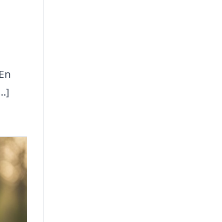
 En
…]