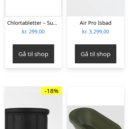
Chlortabletter – SunWac 3 (160 stk)
Air Pro Isbad
kr.
299,00
kr.
3.299,00
Gå til shop
Gå til shop
-18%