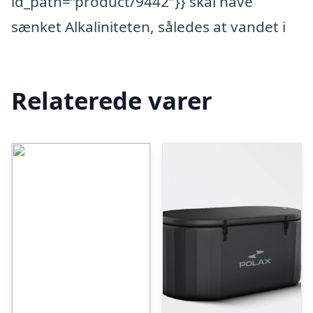
id_path=”product/9442″}} skal have
sænket Alkaliniteten, således at vandet i
Relaterede varer