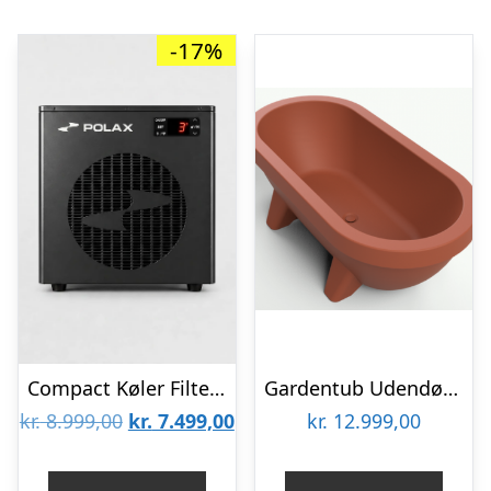
-17%
Compact Køler Filter+
Gardentub Udendørs badekar i polyethylene 194 x 94 cm – Terracotta
Den
Den
kr.
8.999,00
kr.
7.499,00
kr.
12.999,00
oprindelige
aktuelle
pris
pris